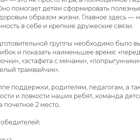
Оно помогает детям сформировать полезны
доровым образом жизни. Главное здесь — н
нность в себе и крепкие дружеские связи.
дготовительной группы необходимо было в
шибок и показать наименьшее время: «пере
очки», «эстафета с мячами», «попрыгунчики»
селый трамвайчик».
пе поддержки, родителям, педагогам, а та
рости и ловкости наших ребят, команда дет
а почетное 2 место.
обедителей:
лина