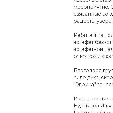
мероприятие. 
связанные со з
радость, увере
Ребятам из по
эстафет без о
эстафетной пал
ракетке» и «ве
Благодаря груп
силе духа, ско
"Эврика" занял
Имена наших п
Будников Илья
Галимова Аде