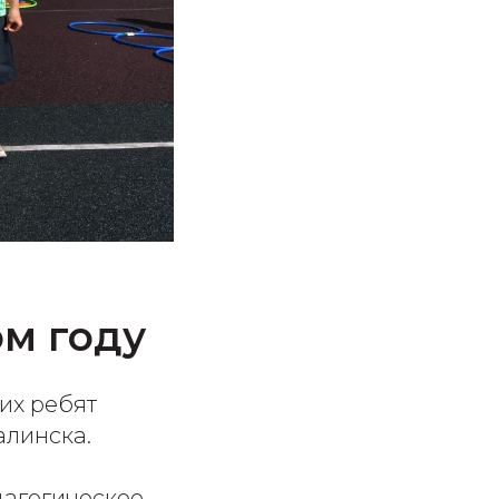
ом году
их ребят
алинска.
дагогическое