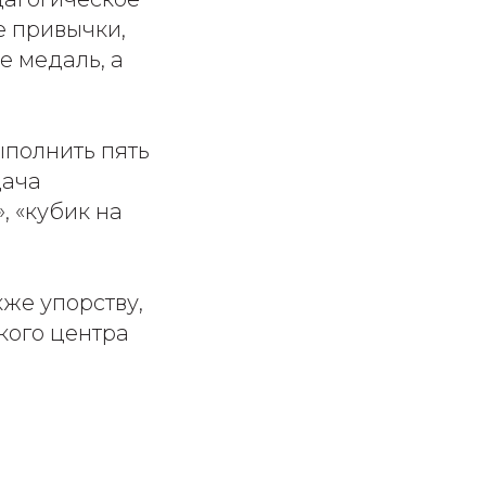
е привычки,
е медаль, а
ыполнить пять
дача
, «кубик на
кже упорству,
ского центра