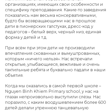
организациях, имеющих свои особенности и
специфику преподавания. Какие-то заведения
показались нам весьма консервативными,
будто бы возвращающими нас в прошлое:
дети в пионерских галстуках, дресс-код у
педагогов – белый верх, черный низ, единая
форма у детей и т.д.
При всём при этом дети не производили
впечатления скованных и вымуштрованных,
которым «ничего нельзя». Нас встречали
открытые, улыбающиеся, вежливые и очень
тактильные ребята и буквально падали в наши
объятия.
Когда мы оказались в самой первой школе –
Nguyen Binh Khiem Primary school, у нас на
глазах непроизвольно выступили слёзы. Нас
поразило, с каким воодушевлением более 600
детей делали утреннюю танцевальную