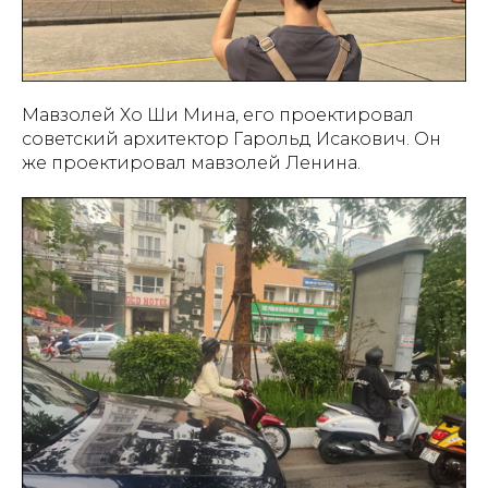
Мавзолей Хо Ши Мина, его проектировал
советский архитектор Гарольд Исакович. Он
же проектировал мавзолей Ленина.