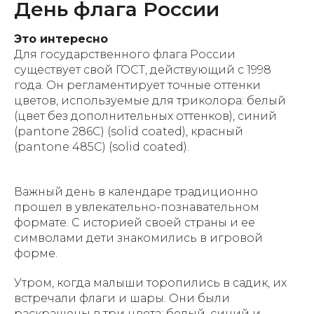
День флага России
Это интересно
Для государственного флага России
существует свой ГОСТ, действующий с 1998
года. Он регламентирует точные оттенки
цветов, используемые для триколора: белый
(цвет без дополнительных оттенков), синий
(pantone 286С) (solid coated), красный
(pantone 485С) (solid coated).
Важный день в календаре традиционно
прошел в увлекательно-познавательном
формате. С историей своей страны и ее
символами дети знакомились в игровой
форме.
Утром, когда малыши торопились в садик, их
встречали флаги и шары. Они были
раскрашены в три цвета: белый, синий и