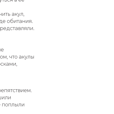
ить акул,
де обитания.
представляли.
ые
ом, что акулы
сками,
репятствием.
шили
е поплыли