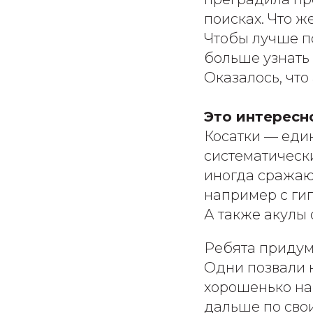
поисках. Что ж
Чтобы лучше по
больше узнать 
Оказалось, что
Это интересн
Косатки — еди
систематически
иногда сражаю
например с ги
А также акулы
Ребята придум
Одни позвали 
хорошенько на
дальше по сво