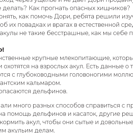
е делать? Как прогнать опасных хищников?
нять, как помочь Дори, ребята решили изуч
об их повадках и врагах в естественной сре
 акулы не такие бесстрашные, как мы себе 
о!
нственные крупные млекопитающие, котор
 охотятся на взрослых акул. Есть данные о т
тся с глубоководными головоногими моллю
гантским кальмаром.
 опасаются дельфинов.
али много разных способов справиться с п
на помощь дельфинов и касаток, другие ре
кормить акул, чтобы они сытые и довольны
им акульим делам.