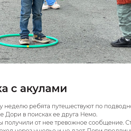
а с акулами
ну неделю ребята путешествуют по подводн
 Дори в поисках ее друга Немо.
ы получили от нее тревожное сообщение. С
ход через ущелье и не дает Дори продвину