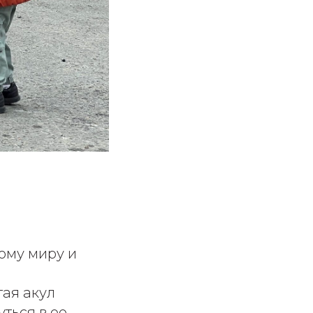
ому миру и
тая акул
ться в ее