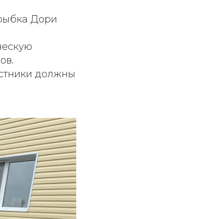
 рыбка Дори
ческую
ов.
астники должны