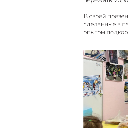
пережить моро
В своей презе
сделанные в па
опытом подкор