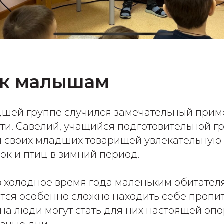
 к малышам
дшей группе случился замечательный прим
ти. Савелий, учащийся подготовительной г
я своих младших товарищей увлекательную
ок и птиц в зимний период.
в холодное время года маленьким обитател
тся особенно сложно находить себе пропит
на люди могут стать для них настоящей опо