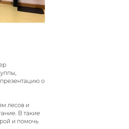
ер
руппы,
 презентацию о
ям лесов и
ание. В такие
рой и помочь