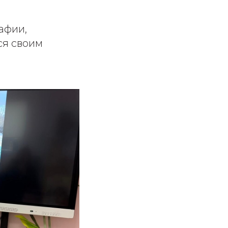
афии,
ся своим