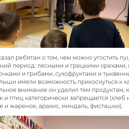
азал ребятам о том, чем можно угостить п
мний период: лесными и грецкими орехами,
чками и грибами, сухофруктами и тыквен
лыши имели возможность прикоснуться к к
льное внимание он уделил тем продуктам, 
 и птиц категорически запрещается (хлеб 
е и жареное, арахис, миндаль, фисташки).