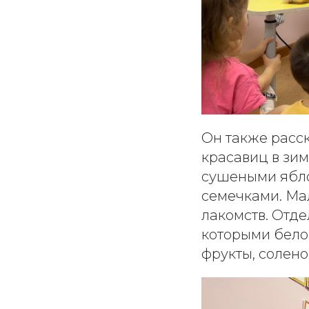
Он также расск
красавиц в зи
сушеными ябло
семечками. Ма
лакомств. Отде
которыми белок
фрукты, солено