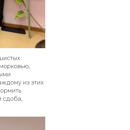
ушистых
 морковью,
ными
аждому из этих
кормить
и сдоба,