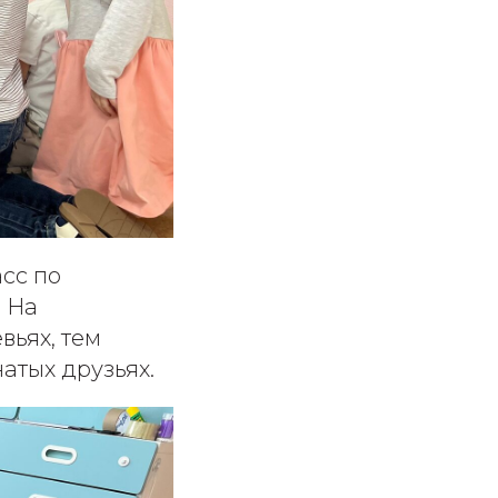
сс по
. На
вьях, тем
атых друзьях.