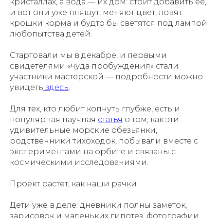
кристаллах, а вода — их дом: стоит добавить её,
и вот они уже пляшут, меняют цвет, ловят
крошки корма и будто бы светятся под лампой
любопытства детей.
Стартовали мы в декабре, и первыми
свидетелями «чуда пробуждения» стали
участники мастерской — подробности можно
увидеть
здесь
.
Для тех, кто любит копнуть глубже, есть и
популярная научная
статья
о том, как эти
удивительные морские обезьянки,
родственники тихоходок, побывали вместе с
экспериментами на орбите и связаны с
космическими исследованиями.
Проект растет, как наши рачки
Дети уже в деле: дневники полны заметок,
зарисовок и маленьких гипотез, фотографии