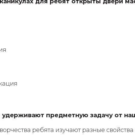
 каникулах для ребят открыты двери ма
ы
ия
кация
 удерживают предметную задачу от на
ворчества ребята изучают разные свойства 