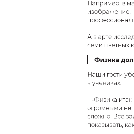
Например, в ма
изображение, 
профессиональ
А в арте иссле
семи цветных 
Физика дол
Наши гости уб
в учениках.
- «Физика итак
огромными неп
сложно. Все з
показывать, ка