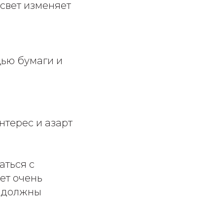
 свет изменяет
щью бумаги и
терес и азарт
аться с
ет очень
ы должны