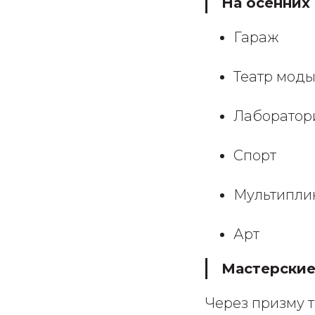
На осенних
Гараж
Театр мод
Лаборатор
Спорт
Мультипли
Арт
Мастерские
Через призму т