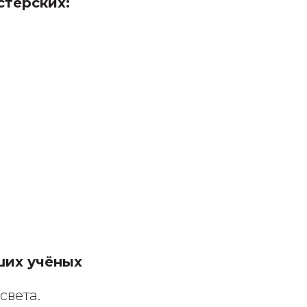
стерских:
ших учёных
света.