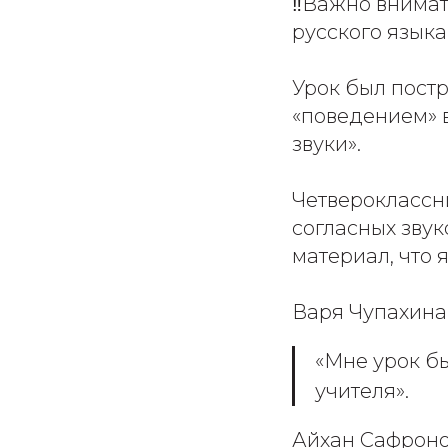
‼Важно внимат
русского языка
Урок был постр
«поведением» 
звуки».
Четвероклассни
согласных звук
материал, что 
Варя Чупахина 
«Мне урок бы
учителя».
Айхан Сафронов