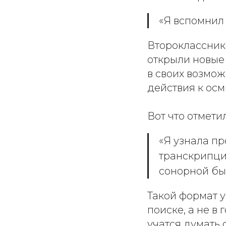
«Я вспомнил 
Второклассники
открыли новые 
в своих возмож
действия к ос
Вот что отмети
«Я узнала пр
транскрипции
сонорной бы
Такой формат у
поиске, а не в
учатся думать 