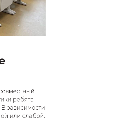
е
 совместный
тики ребята
. В зависимости
ьной или слабой.