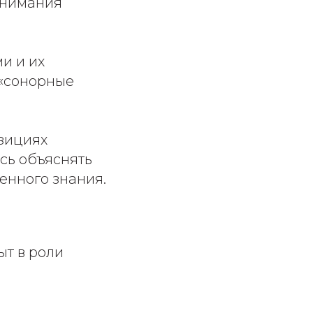
онимания
и и их
 «сонорные
озициях
ись объяснять
енного знания.
ыт в роли