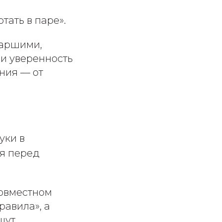
тать в паре».
таршими,
 и уверенность
ения — от
уки в
ая перед
совместном
равила», а
щут