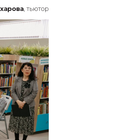
ахарова
, тьютор