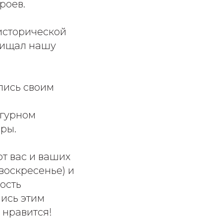
роев.
исторической
ащищал нашу
лись своим
игурном
нры.
т вас и ваших
воскресенье) и
ость
лись этим
 нравится!