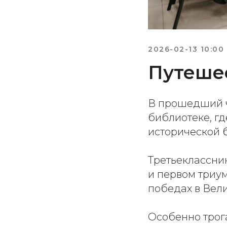
2026-02-13 10:00
Путешес
В прошедший ч
библиотеке, гд
исторической 
Третьеклассник
и первом триум
победах в Вел
Особенно трог