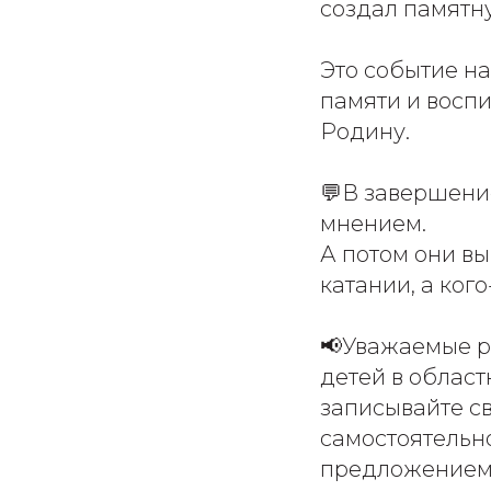
создал памятн
Это событие н
памяти и воспи
Родину.
💬В завершени
мнением.
А потом они вы
катании, а ког
📢Уважаемые р
детей в област
записывайте св
самостоятельн
предложением и