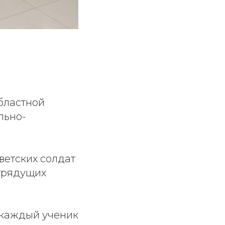
бластной
льно-
ветских солдат
 грядущих
 каждый ученик