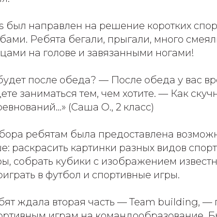
es был направлен на решение коротких спо
ами. Ребята бегали, прыгали, много смеяли
цами на голове и завязанными ногами!
 будет после обеда? — После обеда у вас в
ете заниматься тем, чем хотите. — Как скучн
евнований…» (Саша О., 2 класс)
бора ребятам была предоставлена возможн
е: раскрасить картинки разных видов спорта
ры, собрать кубики с изображением извест
играть в футбол и спортивные игры.
бят ждала вторая часть — Team building, 
ртивным играм на командообразование. Б