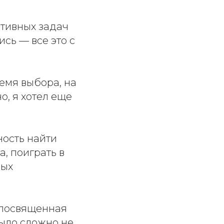
ртивных задач
сь — все это с
ремя выбора, на
о, я хотел еще
ость найти
, поиграть в
ных
— посвященная
ыло сложно не