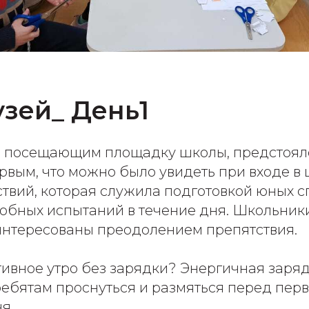
зей_ День1
, посещающим площадку школы, предстояло
рвым, что можно было увидеть при входе в 
твий, которая служила подготовкой юных с
обных испытаний в течение дня. Школьник
интересованы преодолением препятствия.
тивное утро без зарядки? Энергичная заряд
ребятам проснуться и размяться перед пер
я.