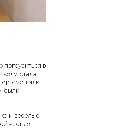
 погрузиться в
школу, стала
портсменов к
и были
ка и веселые
вой частью