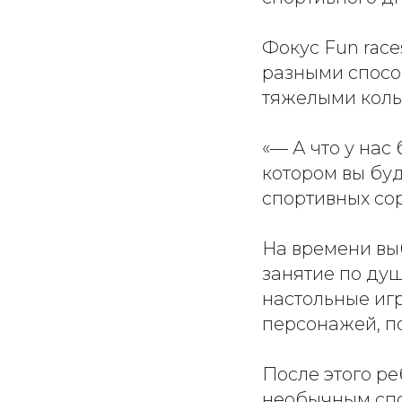
Фокус Fun rac
разными способ
тяжелыми коль
«— А что у нас
котором вы буд
спортивных сор
На времени вы
занятие по душ
настольные иг
персонажей, по
После этого ре
необычным спо