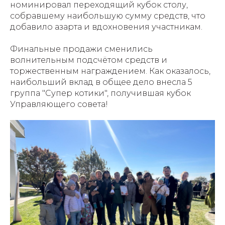
номинировал переходящий кубок столу,
собравшему наибольшую сумму средств, что
добавило азарта и вдохновения участникам.
Финальные продажи сменились
волнительным подсчётом средств и
торжественным награждением. Как оказалось,
наибольший вклад в общее дело внесла 5
группа "Супер котики", получившая кубок
Управляющего совета!