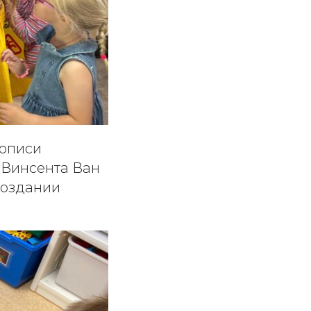
вописи
 Винсента Ван
 создании