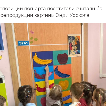
кспозиции поп-арта посетители считали ба
 репродукции картины Энди Уорхола.