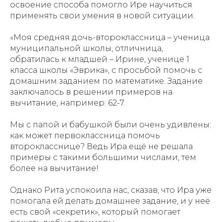
освоение способа помогло Ире научиться
применять свои умения в новой ситуации.
«Моя средняя дочь-второклассница – ученица
муниципальной школы, отличница,
обратилась к младшей – Ирине, ученице 1
класса школы «Эврика», с просьбой помочь с
домашним заданием по математике. Задание
заключалось в решении примеров на
вычитание, например: 62-7.
Мы с папой и бабушкой были очень удивлены:
как может первоклассница помочь
второкласснице? Ведь Ира ещё не решала
примеры с такими большими числами, тем
более на вычитание!
Однако Рита успокоила нас, сказав, что Ира уже
помогала ей делать домашнее задание, и у неё
есть свой «секретик», который помогает