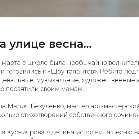
а улице весна…
 7 марта в школе была необычайно волнител
и готовились к «Шоу талантов». Ребята под
нцевальные, музыкальные, художественные 
ые посвятили своим мамам.
а Мария Безуленко, мастер арт-мастерской
колько стихотворений собственного сочине
сса Хусниярова Аделина исполнила песню 