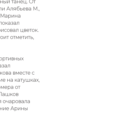
ный танец. От
ли Алябьева М.,
. Марина
показал
исовал цветок.
оит отметить,
портивных
азал
кова вместе с
ие на катушках,
омера от
 Пашков
я очаровала
ение Арины