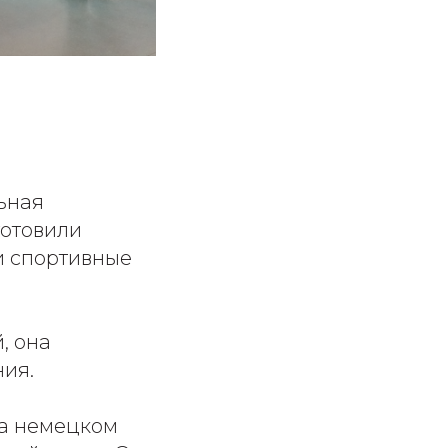
ьная
готовили
и спортивные
, она
ния.
на немецком