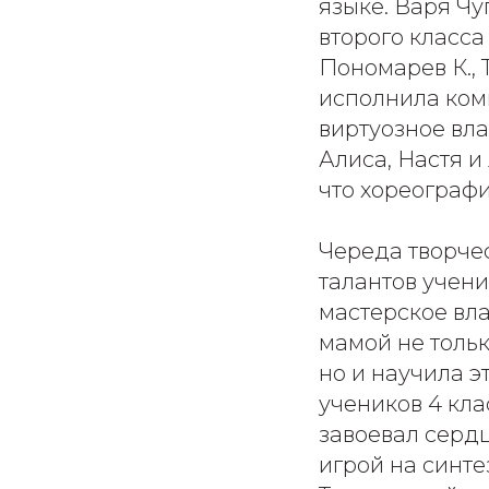
языке. Варя Чу
второго класса
Пономарев К., 
исполнила ком
виртуозное вла
Алиса, Настя и
что хореограф
Череда творче
талантов учени
мастерское вл
мамой не тольк
но и научила э
учеников 4 кла
завоевал сердц
игрой на синт