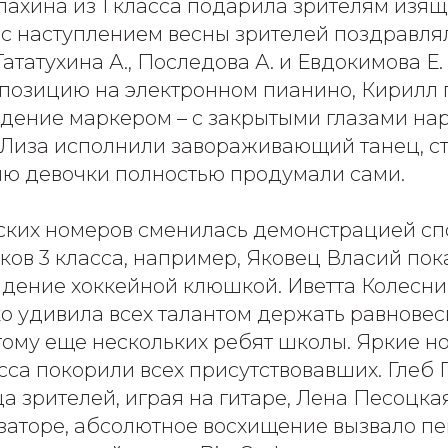
пахина из 1 класса подарила зрителям изящ
 с наступлением весны зрителей поздравля
Тататухина А., Последова А. и Евдокимова Е
позицию на электронном пианино, Кирилл 
дение маркером – с закрытыми глазами нар
 Лиза исполнили завораживающий танец, ст
ию девочки полностью продумали сами.
ских номеров сменилась демонстрацией с
ков 3 класса, например, Яковец Власий пок
адение хоккейной клюшкой. Иветта Колесни
о удивила всех талантом держать равновес
тому еще нескольких ребят школы. Яркие н
сса покорили всех присутствовавших. Глеб
а зрителей, играя на гитаре, Лена Песоцка
езаторе, абсолютное восхищение вызвало п