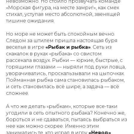
невозможно. Но стоило прозвучать команде
«Морская фигура, на месте замри!», как смех
стихал, уступая место абсолютной, звенящей
тишине ожидания.
Но море не может быть спокойным вечно.
Следом за штилем пришла настоящая буря
веселья в игре
«Рыбак и рыбка»
. Сеть из
скакалок в руках «рыбака» со свистом
рассекала воздух. Рыбки — юркие, быстрые, с
горящими глазами — ныряли под руки ловца,
уворачивались, проскальзывали на цыпочках.
Пойманная рыбка сама становилась рыбаком,
и сеть становилась всё шире, а задача — всё
сложнее.
А что же делать «рыбкам», которые все-таки
угодили в сеть опытного рыбака? Конечно же,
бороться и не сдаваться, пытаясь выбраться из
нее как можно скорее. Именно этим
занимались те, кто играл в игру
«Невод»
.