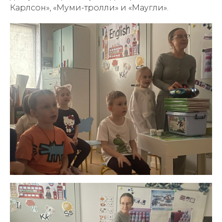
Карлсон», «Муми-тролли» и «Маугли».