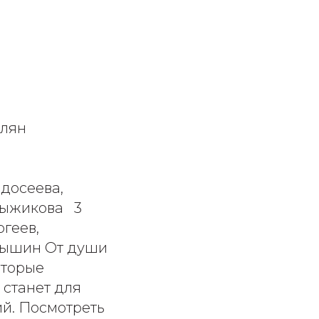
олян
едосеева,
Рыжикова 3
ргеев,
Крышин
От души
оторые
 станет для
ий.
Посмотреть