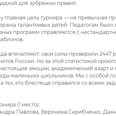
щадкой для зубрежки правил.
у главная цель турнира — не привычная пр
ержка талантливых детей. Педагогам было 
азных программ справляются с нестандарт
шаблонов.
да впечатляют: свои силы проверили 2447 р
ктов России. Но за этой статистикой кроют
 настоящие эмоции, академический азарт и
еды маленьких школьников. Мы с особой г
 тех, кто блестяще справился со всеми зад
нира (1 место):
сандра Павлова, Вероника Скрибченко, Дан