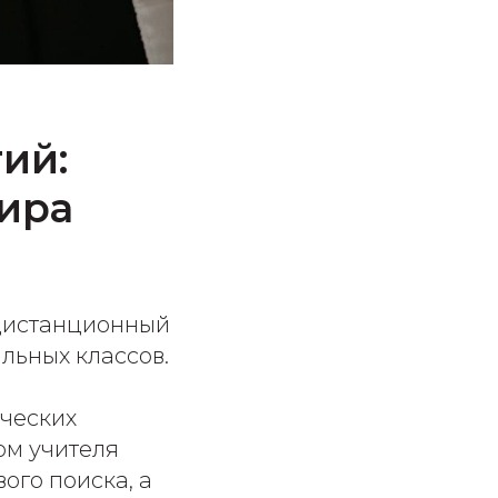
ий:
нира
 дистанционный
льных классов.
рческих
ом учителя
ого поиска, а