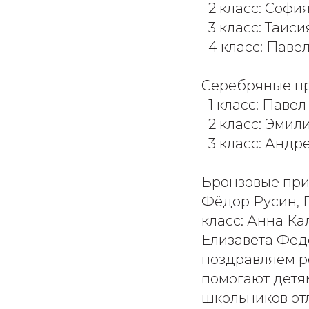
2 класс: Софи
3 класс: Таис
4 класс: Паве
Серебряные при
1 класс: Паве
2 класс: Эмил
3 класс: Андр
Бронзовые приз
Фёдор Русин, 
класс: Анна Ка
Елизавета Фёд
поздравляем ре
помогают детям
школьников от