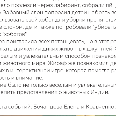
мело пролезли через лабиринт, собрали яй
. Забавный слон попросил детей набрать в
льзовать свой хобот для уборки препятстви
 слоном, дети также попробовали "убирать
"хоботов".
а пригласила всех потанцевать, но в этот р
жать движения диких животных джунглей. О
еселым и увлекательным способом познаком
 животного мира. Жираф же познакомил де
 в интерактивной игре, которая помогла р
сть и внимание.
е было не только веселым и увлекательным
репить представления о животных Индии.
ста событий: Бочанцева Елена и Кравченко