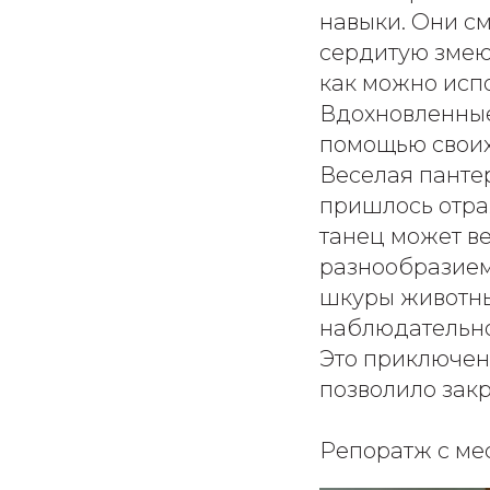
навыки. Они с
сердитую змею
как можно испо
Вдохновленные
помощью своих 
Веселая пантер
пришлось отра
танец может в
разнообразием
шкуры животных
наблюдательно
Это приключени
позволило зак
Репоратж с ме