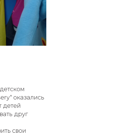
 детском
sery" оказались
т детей
вать друг
ить свои