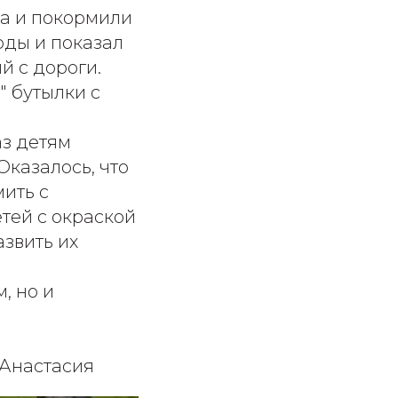
ца и покормили
оды и показал
й с дороги.
" бутылки с
аз детям
казалось, что
ить с
тей с окраской
азвить их
, но и
 Анастасия