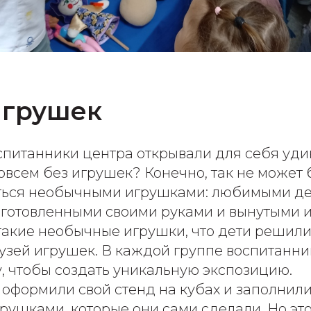
игрушек
спитанники центра открывали для себя уд
овсем без игрушек? Конечно, так не может 
ться необычными игрушками: любимыми де
зготовленными своими руками и вынутыми из
такие необычные игрушки, что дети решили
узей игрушек. В каждой группе воспитанн
, чтобы создать уникальную экспозицию.
оформили свой стенд на кубах и заполнили
ушками, которые они сами сделали. Но это 