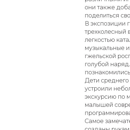
они также доб
поделиться сво
В экспозиции 
трехколесный в
легкостью кат
музыкальные и
гжельской рос
голубой наряд.
познакомились
Дети среднего
устроили небо
экскурсию по м
малышей совре
программирова
Самое замечате
созданы рукам