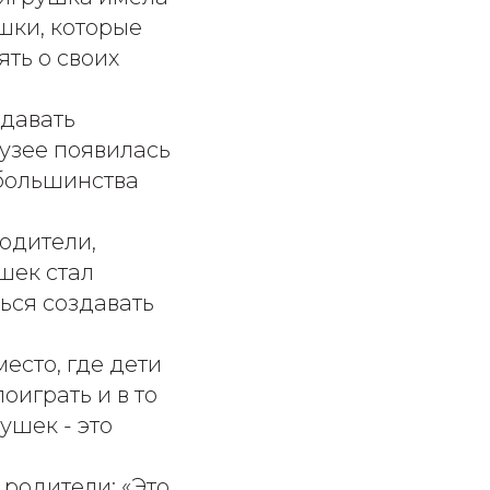
шки, которые
ять о своих
здавать
музее появилась
 большинства
одители,
шек стал
ься создавать
место, где дети
оиграть и в то
ушек - это
 родители: «Это