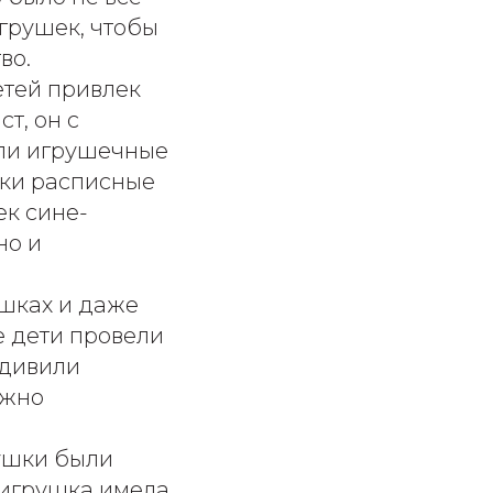
грушек, чтобы
во.
етей привлек
т, он с
кли игрушечные
шки расписные
ек сине-
но и
ушках и даже
е дети провели
удивили
ожно
рушки были
 игрушка имела