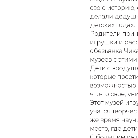
свою историю, 
делали дедушки
детских годах.
Родители прин
игрушки и расс
обезьянка Чика
музеев с этими
Дети с воодуш
которые посети
возможностью п
что-то свое, ун
Этот музей игр
учатся творчест
же время научи
место, где дети
С большим инте