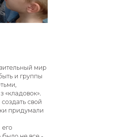
ивительный мир
быть и группы
тьми,
 «кладовок».
 создать свой
ики придумали
 его
было не все -