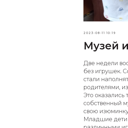
2023-08-11 10:19
Музей 
Две недели во
без игрушек. С
стали наполня
родителями, и
Это оказались 
собственный м
свою изюминку
Младшие дети 
различными игр