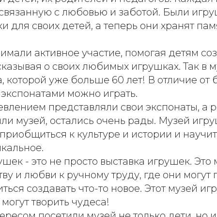
связанную с любовью и заботой. Были игру
 для своих детей, а теперь они хранят пам
имали активное участие, помогая детям со
казывая о своих любимых игрушках. Так в 
, которой уже больше 60 лет! В отличие от
 экспонатами можно играть.
евлением представляли свои экспонаты, а р
ли музей, остались очень рады. Музей игру
риобщиться к культуре и истории и научит
икальное.
ушек - это не просто выставка игрушек. Это 
ву и любви к ручному труду, где они могут п
ться создавать что-то новое. Этот музей игр
 могут творить чудеса!
ресом посетили музей не только дети, но и