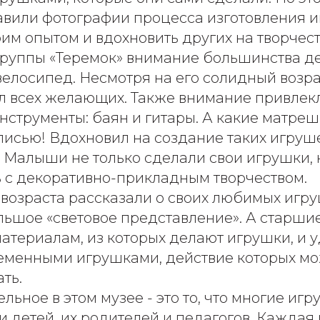
авили фотографии процесса изготовления и
им опытом и вдохновить других на творчест
группы «Теремок» внимание большинства д
елосипед. Несмотря на его солидный возрас
ал всех желающих. Также внимание привле
нструменты: баян и гитары. А какие матре
писью! Вдохновил на создание таких игруш
 Малыши не только сделали свои игрушки, 
 с декоративно-прикладным творчеством.
 возраста рассказали о своих любимых игр
льшое «световое представление». А старши
атериалам, из которых делают игрушки, и 
менными игрушками, действие которых м
ть.
льное в этом музее - это то, что многие иг
и детей, их родителей и педагогов. Каждая